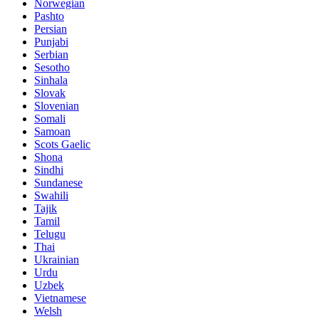
Norwegian
Pashto
Persian
Punjabi
Serbian
Sesotho
Sinhala
Slovak
Slovenian
Somali
Samoan
Scots Gaelic
Shona
Sindhi
Sundanese
Swahili
Tajik
Tamil
Telugu
Thai
Ukrainian
Urdu
Uzbek
Vietnamese
Welsh