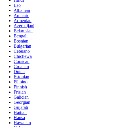
Hindi
Lao
Albanian
Amharic
Armenian
Azerbaijani
Belarusian
Bengali
Bosnian
Bulgarian
Cebuano
Chichewa
Corsican
Croatian
Dutch
Estonian
Filipino
Finnish
Frisian
Galician
Georgian
Gujarati
Haitian
Hausa
Hawaiian