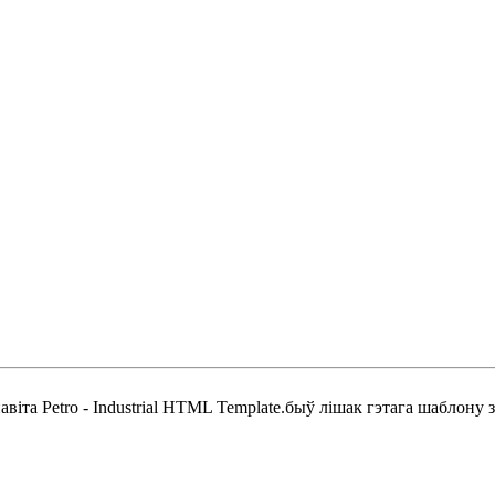
навіта Petro - Industrial HTML Template.быў лішак гэтага шабло