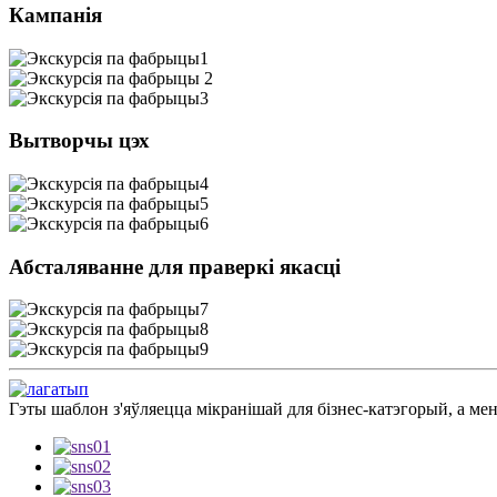
Кампанія
Вытворчы цэх
Абсталяванне для праверкі якасці
Гэты шаблон з'яўляецца мікранішай для бізнес-катэгорый, а ме