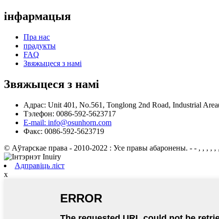
інфармацыя
Пра нас
прадукты
FAQ
Звяжыцеся з намі
Звяжыцеся з намі
Адрас: Unit 401, No.561, Tonglong 2nd Road, Industrial Are
Тэлефон: 0086-592-5623717
E-mail: info@osunhorn.com
Факс: 0086-592-5623719
© Аўтарскае права - 2010-2022 : Усе правы абаронены.
- - , , , , , 
Адправіць ліст
x