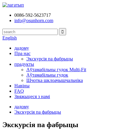
0086-592-5623717
info@osunhorn.com
English
дадому
Пра нас
Экскурсія па фабрыцы
прадукты
Аўтамабільны гудок Multi-Fit
Аўтамабільны гудок
Шчотка шклоачышчальніка
Навіны
FAQ
Звяжыцеся з намі
дадому
Экскурсія па фабрыцы
Экскурсія па фабрыцы