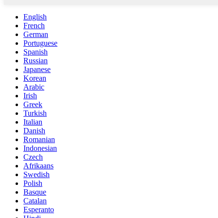
English
French
German
Portuguese
Spanish
Russian
Japanese
Korean
Arabic
Irish
Greek
Turkish
Italian
Danish
Romanian
Indonesian
Czech
Afrikaans
Swedish
Polish
Basque
Catalan
Esperanto