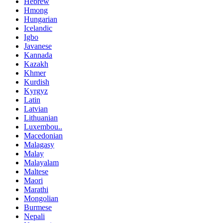
Hebrew
Hmong
Hungarian
Icelandic
Igbo
Javanese
Kannada
Kazakh
Khmer
Kurdish
Kyrgyz
Latin
Latvian
Lithuanian
Luxembou..
Macedonian
Malagasy
Malay
Malayalam
Maltese
Maori
Marathi
Mongolian
Burmese
Nepali