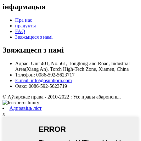
інфармацыя
Пра нас
прадукты
FAQ
Звяжыцеся з намі
Звяжыцеся з намі
Адрас: Unit 401, No.561, Tonglong 2nd Road, Industrial
Area(Xiang An), Torch High-Tech Zone, Xiamen, China
Тэлефон: 0086-592-5623717
E-mail: info@osunhorn.com
Факс: 0086-592-5623719
© Аўтарскае права - 2010-2022 : Усе правы абаронены.
Адправіць ліст
x