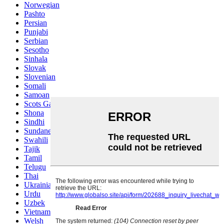
Norwegian
Pashto
Persian
Punjabi
Serbian
Sesotho
Sinhala
Slovak
Slovenian
Somali
Samoan
Scots Gaelic
Shona
Sindhi
Sundanese
Swahili
Tajik
Tamil
Telugu
Thai
Ukrainian
Urdu
Uzbek
Vietnamese
Welsh