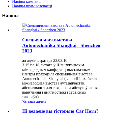
Навіны кампаніі
Навіны прамысловасці
Навіны
Спецыяльная выстава
Automechanika Shanghai - Shenzhen
2023
ад адміністратара 23.03.10
З 15 па 18 лютага ў Шэньчжэньскім
міжнародным канферэнц-выставачным
цэнтры праходзіла спецыяльная выстава
Automechanika Shanghai (г.зн. «Шанхайская
міжнародная выстава аўтазапчастак,
абсталявання для тэхнічнага абслугоўвання,
выяўлення і дыягностыкі і сэрвісных
тавараў»).
Чытаць далей
Ці ведаеце вы гісторыю Car Horn?