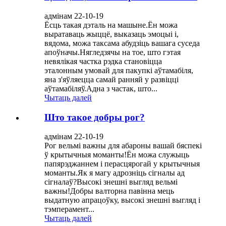
адмінам 22-10-19
Ёсць такая дэталь на машыне.Ён можа
выратаваць жыццё, выказаць эмоцыі і,
вядома, можа таксама абудзіць вашага суседа
апоўначы.Нягледзячы на ​​тое, што гэтая
невялікая частка рэдка становіцца
эталонным умовай для пакупкі аўтамабіля,
яна з'яўляецца самай ранняй у развіцці
аўтамабіляў.Адна з частак, што...
Чытаць далей
Што такое добры рог?
адмінам 22-10-19
Рог вельмі важны для абароны вашай бяспекі
ў крытычныя моманты!Ён можа служыць
папярэджаннем і перасцярогай у крытычныя
моманты.Як я магу адрозніць сігналы ад
сігналаў?Высокі знешні выгляд вельмі
важны!Добры валторна павінна мець
выдатную апрацоўку, высокі знешні выгляд і
тэмперамент...
Чытаць далей