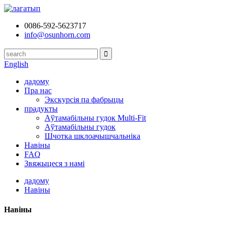
0086-592-5623717
info@osunhorn.com
English
дадому
Пра нас
Экскурсія па фабрыцы
прадукты
Аўтамабільны гудок Multi-Fit
Аўтамабільны гудок
Шчотка шклоачышчальніка
Навіны
FAQ
Звяжыцеся з намі
дадому
Навіны
Навіны