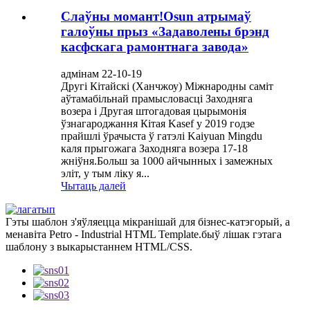
Слаўны момант!Osun атрымаў
галоўны прыз «Задаволены брэнд
касфскага рамонтнага завода»
адмінам 22-10-19
Другі Кітайскі (Ханчжоу) Міжнародны саміт
аўтамабільнай прамысловасці Заходняга
возера і Другая штогадовая цырымонія
ўзнагароджання Кітая Kasef у 2019 годзе
прайшлі ўрачыста ў гатэлі Kaiyuan Mingdu
каля прыгожага Заходняга возера 17-18
жніўня.Больш за 1000 айчынных і замежных
эліт, у тым ліку я...
Чытаць далей
Гэты шаблон з'яўляецца мікранішай для бізнес-катэгорый, а
менавіта Petro - Industrial HTML Template.быў лішак гэтага
шаблону з выкарыстаннем HTML/CSS.