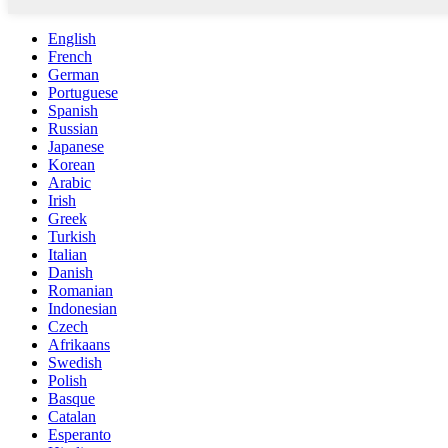
English
French
German
Portuguese
Spanish
Russian
Japanese
Korean
Arabic
Irish
Greek
Turkish
Italian
Danish
Romanian
Indonesian
Czech
Afrikaans
Swedish
Polish
Basque
Catalan
Esperanto