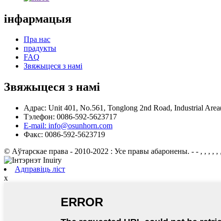
інфармацыя
Пра нас
прадукты
FAQ
Звяжыцеся з намі
Звяжыцеся з намі
Адрас: Unit 401, No.561, Tonglong 2nd Road, Industrial Are
Тэлефон: 0086-592-5623717
E-mail: info@osunhorn.com
Факс: 0086-592-5623719
© Аўтарскае права - 2010-2022 : Усе правы абаронены.
- - , , , , , 
Адправіць ліст
x