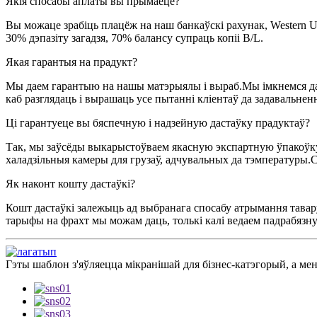
Якія спосабы аплаты вы прымаеце?
Вы можаце зрабіць плацёж на наш банкаўскі рахунак, Western Un
30% дэпазіту загадзя, 70% балансу супраць копіі B/L.
Якая гарантыя на прадукт?
Мы даем гарантыю на нашы матэрыялы і выраб.Мы імкнемся да т
каб разглядаць і вырашаць усе пытанні кліентаў да задавальненн
Ці гарантуеце вы бяспечную і надзейную дастаўку прадуктаў?
Так, мы заўсёды выкарыстоўваем якасную экспартную ўпакоўк
халадзільныя камеры для грузаў, адчувальных да тэмпературы.С
Як наконт кошту дастаўкі?
Кошт дастаўкі залежыць ад выбранага спосабу атрымання тавару
тарыфы на фрахт мы можам даць, толькі калі ведаем падрабязную
Гэты шаблон з'яўляецца мікранішай для бізнес-катэгорый, а ме