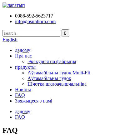
0086-592-5623717
info@osunhorn.com
English
дадому
Пра нас
Экскурсія па фабрыцы
прадукты
Аўтамабільны гудок Multi-Fit
Аўтамабільны гудок
Шчотка шклоачышчальніка
Навіны
FAQ
Звяжыцеся з намі
дадому
FAQ
FAQ