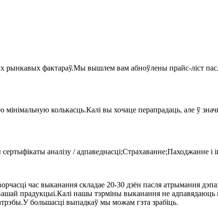
х рынкавых фактараў.Мы вышлем вам абноўлены прайс-ліст пасля
ую мінімальную колькасць.Калі вы хочаце перапрадаць, але ў зн
сертыфікаты аналізу / адпаведнасці;Страхаванне;Паходжанне і 
орчасці час выканання складае 20-30 дзён пасля атрымання дэпаз
вашай прадукцыі.Калі нашы тэрміны выканання не адпавядаюць ва
атрэбы.У большасці выпадкаў мы можам гэта зрабіць.