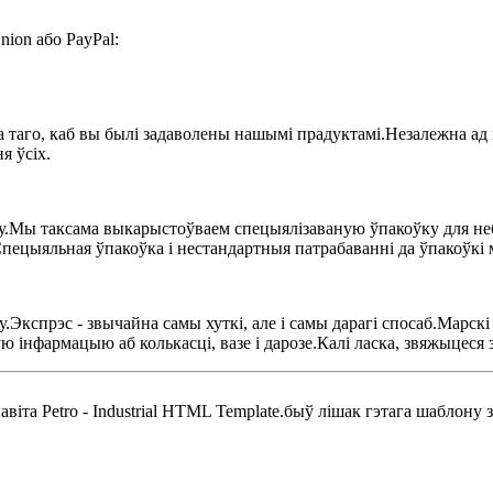
ion або PayPal:
аго, каб вы былі задаволены нашымі прадуктамі.Незалежна ад га
я ўсіх.
у.Мы таксама выкарыстоўваем спецыялізаваную ўпакоўку для не
пецыяльная ўпакоўка і нестандартныя патрабаванні да ўпакоўкі 
.Экспрэс - звычайна самы хуткі, але і самы дарагі спосаб.Марск
 інфармацыю аб колькасці, вазе і дарозе.Калі ласка, звяжыцеся 
навіта Petro - Industrial HTML Template.быў лішак гэтага шабло