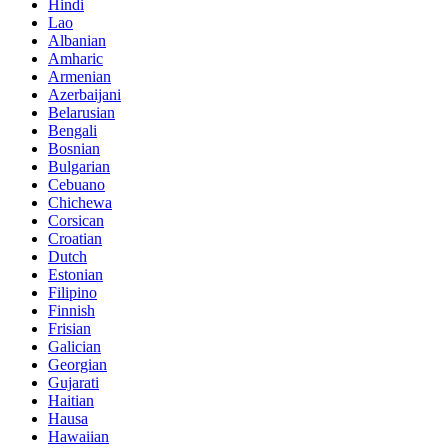
Hindi
Lao
Albanian
Amharic
Armenian
Azerbaijani
Belarusian
Bengali
Bosnian
Bulgarian
Cebuano
Chichewa
Corsican
Croatian
Dutch
Estonian
Filipino
Finnish
Frisian
Galician
Georgian
Gujarati
Haitian
Hausa
Hawaiian