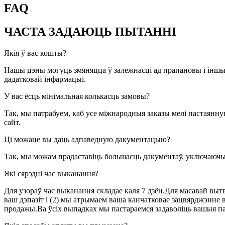
FAQ
ЧАСТА ЗАДАЮЦЬ ПЫТАННІ
Якія ў вас кошты?
Нашы цэны могуць змяняцца ў залежнасці ад прапановы і іншы
дадатковай інфармацыі.
У вас ёсць мінімальная колькасць замовы?
Так, мы патрабуем, каб усе міжнародныя заказы мелі пастаянн
сайт.
Ці можаце вы даць адпаведную дакументацыю?
Так, мы можам прадаставіць большасць дакументаў, уключаючы 
Які сярэдні час выканання?
Для узораў час выканання складае каля 7 дзён.Для масавай вытв
ваш дэпазіт і (2) мы атрымаем ваша канчатковае зацвярджэнне 
продажы.Ва ўсіх выпадках мы пастараемся задаволіць вашыя п