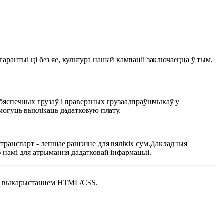
рантыі ці без яе, культура нашай кампаніі заключаецца ў тым,
бяспечных грузаў і правераных грузаадпраўшчыкаў у
могуць выклікаць дадатковую плату.
і транспарт - лепшае рашэнне для вялікіх сум.Дакладныя
з намі для атрымання дадатковай інфармацыі.
ну з выкарыстаннем HTML/CSS.