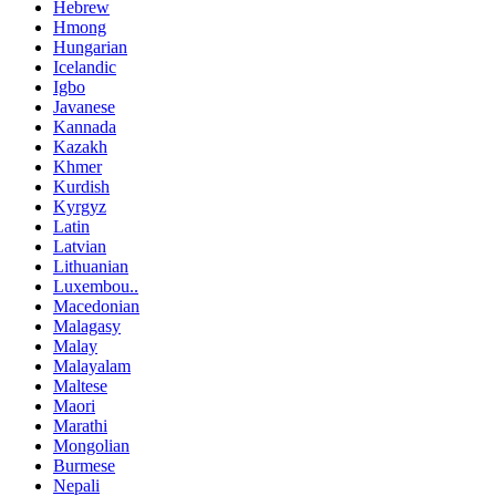
Hebrew
Hmong
Hungarian
Icelandic
Igbo
Javanese
Kannada
Kazakh
Khmer
Kurdish
Kyrgyz
Latin
Latvian
Lithuanian
Luxembou..
Macedonian
Malagasy
Malay
Malayalam
Maltese
Maori
Marathi
Mongolian
Burmese
Nepali