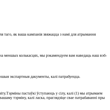
 таго, як ваша кампанія звяжацца з намі для атрымання
ачна меншых колькасцях, мы рэкамендуем вам наведаць наш вэб-
іншыя экспартныя дакументы, калі патрабуецца.
іту.Тэрміны пастаўкі ўступаюць у сілу, калі (1) мы атрымаем
шаму тэрміну, калі ласка, праглядзіце свае патрабаванні пры